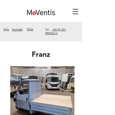
Info
FAQ
Kontakt
Tel.:
+49 (0) 241
98092613
Franz